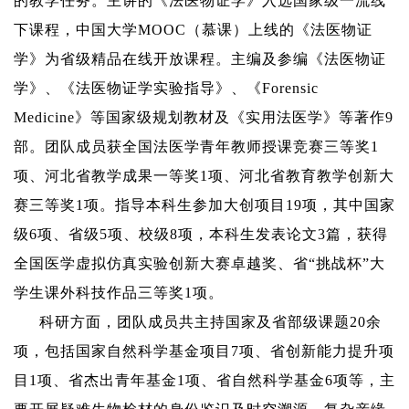
的教学任务。主讲的《法医物证学》入选国家级一流线
下课程，中国大学
M
OOC
（慕课）
上线的《法医物证
学》为省级精品在线开放课程。主编及参编《法医物证
学》、《法医物证学实验指导》、《
Forensic
Medicine
》等国家级规划教材及《实用法医学》等著作
9
部。团队成员获全国法医学青年教师授课竞赛三等奖
1
项、河北省教学成果一等奖
1
项、河北省教育教学创新大
赛三等奖
1
项。指导
本科生参加
大创项目
19
项，其中国家
级
6
项、省级
5
项、校级
8
项
，
本科生发表论文
3
篇
，
获得
全国医学虚拟仿真实验创新大赛卓越奖、
省
“挑战杯”大
学生课外科技作品
三
等奖
1
项
。
科研方面，团队成员共主持国家及省部级课题
20
余
项，包括国家自然科学基金项目
7
项、省创新能力提升项
目
1
项、省杰出青年基金
1
项、省自然科学基金
6
项等，主