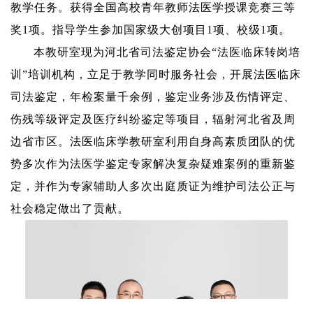
教学任务。
获得全国高校青年教师法医学授课竞赛
三
等
奖
1
项。指导学生参加国家级大创项目
1
项、校级
1
项。
本教研室现为河北省司法鉴定协会
“
法医临床转岗培
训
”
培训机构
，
立足于教学同时服务社会，开展法医临床
司法鉴定，年检案量千余例，鉴定业务涉及伤情评定、
伤残等级评定及医疗纠纷鉴定等项目，辐射河北省及周
边省市区。法医临床学教研室利用自身高素质团队的优
势多次作为法医学鉴定专家解决复杂疑难案例的重新鉴
定，并作为专家辅助人多次出庭质证为维护司法公正与
社会稳定做出了贡献。