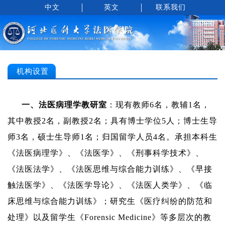
中文
英文
联系我们
机构设置
一、
法医病理学教研室
：
现有教师
6
名，教辅
1
名，
其中
教授
2
名
，副教授
2
名
；
具有博士学位
5
人；博士生导
师
3
名，硕士生导师
1
名；归国留学人员
4
名。承担本科生
《法医病理学》、《法医学》、《刑事科学技术》、
《法医法学》、《法医思维与综合能力训练》、《早接
触法医
学
》、《法医学导论》、《法医人类学》、《临
床思维与综合能力训练》；研究生《医疗纠纷的防范和
处理》以及留学生《
Forensic Medicine
》等多层次的教