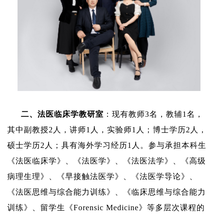
二、
法医临床
学
教研室
：
现有教师
3
名，
教辅
1
名，
其中副教授
2
人，讲师
1
人，实验师
1
人；博士学历
2
人，
硕士学历
2
人；具有海外学习经历
1
人。
参与承担本科生
《法医临床学》
、
《法医学》
、
《法医法学》
、
《高级
病理生理》
、《早接触法医
学
》、《法医学导论》、
《
法医思维与综合能力训练
》、
《临床思维与综合能力
训练》、
留学生《
Forensic Medicine
》等多层次课程的