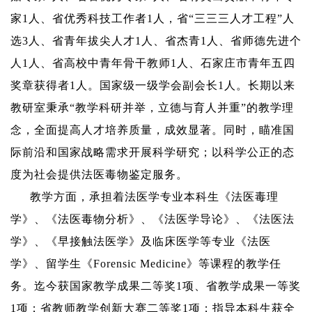
家
1
人、省优秀科技工作者
1
人，省“三三三人才工程”人
选
3
人、省青年拔尖人才
1
人、省杰青
1
人、省师德先进个
人
1
人、省高校中青年骨干教师
1
人、石家庄市青年五四
奖章获得者
1
人。国家级一级学会副会长
1
人。长期以来
教研室秉承“教学科研并举，立德与育人并重”的教学理
念，全面提高人才培养质量，成效显著。同时，瞄准国
际前沿和国家战略需求开展科学研究；以科学公正的态
度为社会提供法医毒物鉴定服务。
教学方面
，承担着法医学专业本科生《法医毒理
学》、《法医毒物分析》、《法医学导论》、《法医法
学》
、《
早接触法医学
》
及临床医学等专业《法医
学》、留学生《
Forensic Medicine
》等课程的教学任
务。迄今获国家教学成果二等奖
1
项、省教学成果一等奖
1
项；省教师教学创新大赛二等奖
1
项；指导本科生获全