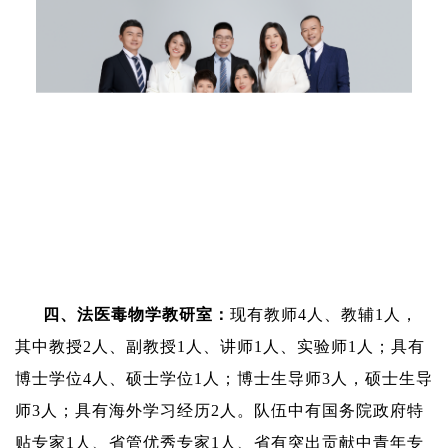
四、
法医毒物
学
教研室
：
现有教师
4
人、教辅
1
人，
其中教授
2
人、副教授
1
人、讲师
1
人、实验师
1
人；具有
博士学位
4
人、硕士学位
1
人；博士生导师
3
人，
硕士生导
师
3
人；
具有海外学习经历
2
人。队伍中有国务院政府特
贴专家
1
人、省管优秀专家
1
人、省有突出贡献中青年专