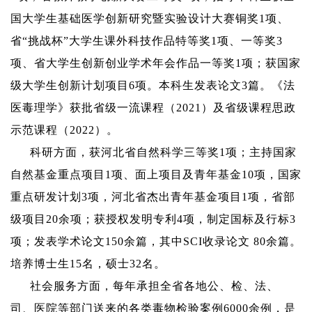
国大学生基础医学创新研究暨实验设计大赛铜奖
1
项、
省“挑战杯”大学生课外科技作品特等奖
1
项、一等奖
3
项、省大学生创新创业学术年会作品一等奖
1
项；获国家
级大学生创新计划项目
6
项。本科生发表论文
3
篇。《法
医毒理学》获批省级一流课程（
2021
）及省级课程思政
示范课程（
2022
）。
科研方面
，获河北省自然科学三等奖
1
项；主持国家
自然基金重点项目
1
项、面上项目及青年基金
10
项，国家
重点研发计划
3
项，河北省杰出青年基金项目
1
项，省部
级项目
20
余项；获授权发明专利
4
项，制定国标及行标
3
项；发表学术论文
150
余篇，其中
SCI
收录论文
80
余篇。
培养博士生
15
名，硕士
32
名。
社会服务方面，每年承担全省各地公、检、法、
司、医院等部门送来的各类毒物检验案例
6000
余例，是