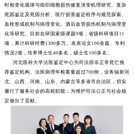
时相变化规律与组织细胞损伤修复演变机理研究
、
复杂
死因鉴定及死因分析、医疗
损害
鉴定程序与
规范
探索、
血栓形成机制与病理变化、酒后血管损伤机制与病理变
化等研究
。目前
在研
国家级课题
9
项，省级科研项目
11
项，累计科研经费
1300
多万。发表论文
100
余篇
、专利
情况
2
项
，培养博士生
4
0
多
名，硕士生
1
00
多
名。
河北医科大学法医鉴定中心为司法部非正常死亡推
荐鉴定机构。法医病理
年检案量超过
7
00
例，业务辐射河
北、山西、河南、山东、内蒙古等多省市自治区，
切实
履行
了服务社会的高校职能；为维护司法公正与社会稳
定做出了贡献。