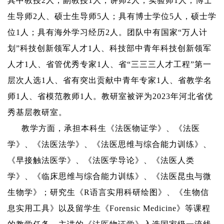
其中
教授
2
人，副教授
1
人，讲师
2
人，实验师
1
人；博士
生导师
2
人、硕士生导师
5
人；具有博士学位
5
人，硕士学
位
1
人；具有海外学习经历
2
人。团队中有国家“万人计
划”科技创新领军人才
1
人、科技部中青年科技创新领军
人才
1
人、省管优秀专家
1
人、省“三三三人才工程”第一
层次人选
1
人、省有突出贡献中青年专家
1
人、省教学名
师
1
人、省模范教师
1
人。教研室被评为
2023
年河北省优
秀基层教研室。
教学方面，承担本科生《法医物证学》、《法医
学》、《法医法学》、《法医思维与综合能力训练》、
《早接触法医
学
》、《法医学导论》、《法医人类
学》、《临床思维与综合能力训练》
、《法医昆虫与微
生物学》
；研究生《
R
语言实用科研绘图》、《生物信
息实用工具》以及留学生《
Forensic Medicine
》等课程