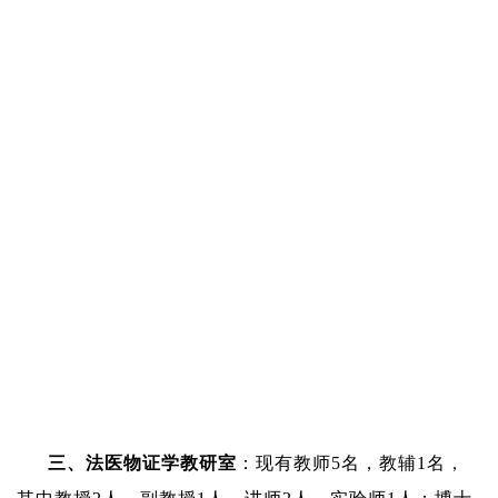
三、
法医物证
学
教研室
：
现有教师
5
名，教辅
1
名
，