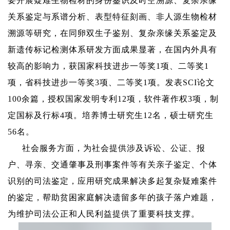
要开展疑难生物检材的身份鉴识及时空溯源、复杂亲缘
关系鉴定与系谱分析、表型特征刻画、非人源生物检材
溯源等研究，在同卵双生子鉴别、复杂亲缘关系鉴定及
新遗传标记检测体系研发方面成果显著，在国内外具有
较高的影响力，获国家科技进步一等奖
1
项、二等奖
1
项，省科技进步一等奖
3
项、二等奖
1
项。发表
SCI
论文
100
余篇，授权国家发明专利
12
项，软件著作权
3
项，制
定国标及行标
4
项。培养博士研究生
1
2
名，硕士研究生
5
6
名。
社会服务方面，为社会提供涉及诉讼、公证、报
户、寻亲、交通肇事及刑事案件等有关亲子鉴定、个体
识别的司法鉴定，应用研究成果解决多起复杂疑难案件
的鉴定，帮助贫困家庭解决遗留多年的孩子落户难题，
为维护司法公正和人民利益提供了重要科技支撑。