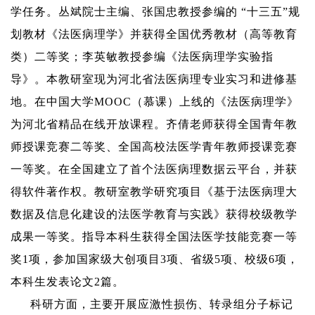
学任务。丛斌院士
主编
、张国忠教授参编的
“
十三五
”
规
划教材《法医病理学》
并获得全国优秀教材（高等教育
类）二等奖；李英敏教授
参编《法医病理学实验指
导》
。
本教研室现为河北省法医病理专业实习和进修基
地。
在中国大学
M
OOC
（慕课）
上线的《法医病理学》
为河北省精品在线开放课程。
齐倩老师
获得全国青年教
师授课竞赛二等奖、全国高校法医学青年教师授课竞赛
一等奖。在全国建立了首个法医病理数据云平台，并获
得软件著作权。教研室教学研究项目《
基于法医病理大
数据及信息化建设的法医学教育与实践
》获得校级教学
成果一等奖。指导
本科生获得全国法医学技能竞赛一等
奖
1
项，
参加国家级大创项目
3
项、省级
5
项、校级
6
项，
本科生发表论文
2
篇。
科研方面，主要开展应激性损伤、转录组分子标记